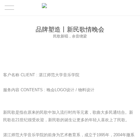
首页
品牌塑造丨新民歌情晚会
民歌新唱，余音绕梁
Work 品牌案例
Spatial 商业空间
Idea 米南方法
客户名称 CLIENT : 湛江师范大学音乐学院
News 设计分享
服务内容 CONTENTS : 晚会LOGO设计 / 物料设计
Profile 关于米南
新民歌是指在原来的民歌中加入流行时尚等元素，歌曲大多民通结合。新
Quote设计报价
民歌在21世纪很受欢迎，新民歌的诞生让更多的年轻人喜欢上了民歌。
湛江师范大学音乐学院的前身为艺术教育系，成立于1995年，2004年撤系