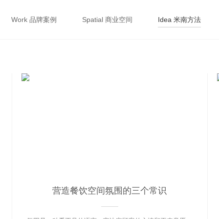
Work 品牌案例
Spatial 商业空间
Idea 米南方法
营造餐饮空间氛围的三个常识