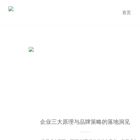
首页
企业三大原理与品牌策略的落地洞见